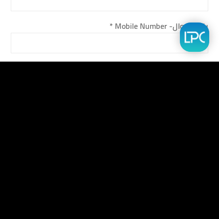
رقم الجوال- Mobile Number
*
البريد الألكترونى - Email
*
نوع الطلب - Type of Request
*
توظيف - Recruitment
برجاء أختيار نوع الطلب Please choose the Type of Request
التخصص - Type of Specialty
*
أخرى - Other